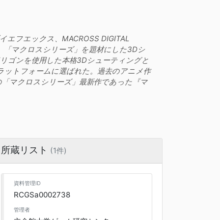
フエックス、MACROSS DIGITAL
) 用ソフト。「マクロスシリーズ」を題材にした3Dシ
ポリゴンを使用した本格3Dシューティングと
がプラットフォームに選ばれた。過去のアニメ作
の「マクロスシリーズ」最新作であった『マ
所蔵リスト
(1件)
資料管理ID
RCGSa0002738
管理者