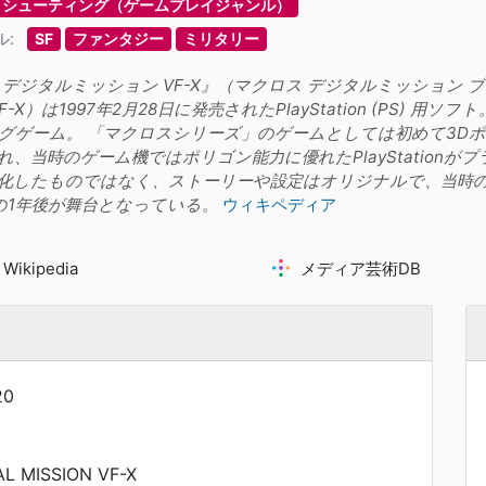
シューティング（ゲームプレイジャンル）
ル:
SF
ファンタジー
ミリタリー
デジタルミッション VF-X』（マクロス デジタルミッション ブイエ
N VF-X）は1997年2月28日に発売されたPlayStation (PS
グゲーム。 「マクロスシリーズ」のゲームとしては初めて3D
れ、当時のゲーム機ではポリゴン能力に優れたPlayStation
化したものではなく、ストーリーや設定はオリジナルで、当時
の1年後が舞台となっている。
ウィキペディア
Wikipedia
メディア芸術DB
20
L MISSION VF-X