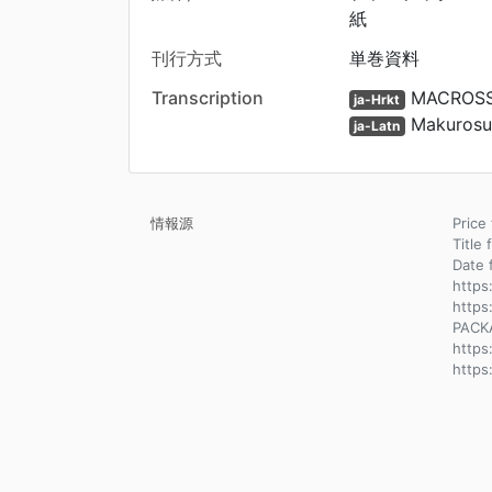
紙
刊行方式
単巻資料
Transcription
MACROSS 
ja-Hrkt
Makurosu 
ja-Latn
情報源
Pric
Title
Dat
https
https
PACK
http
https