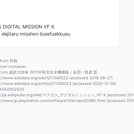
DIGITAL MISSION VF X
dejitaru misshon buiefuekkusu
e from 外箱
 from container
e from 超絶大技林 2011年秋完全全機種版 / 金田一技彦 監
://www.wikidata.org/wiki/Q11340023 (accessed 2019-08-27)
://www.wikidata.org/entity/Q11340023 (accessed 2020-10-30)
AGE0002920
s://ja.wikipedia.org/wiki/マクロス_デジタルミッション_VF-X (accessed 2018
://www.jp.playstation.com/software/title/slps00386.html (accessed 201