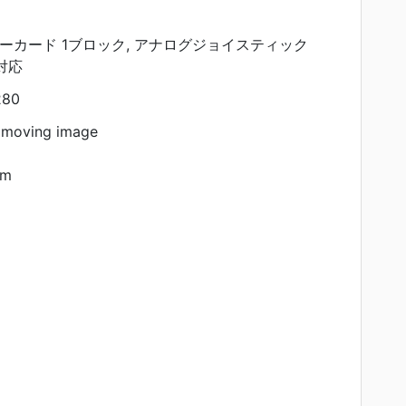
リーカード 1ブロック, アナログジョイスティック
]対応
280
 moving image
am