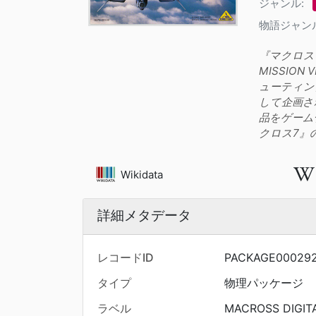
ジャンル:
物語ジャン
『マクロス 
MISSIO
ューティン
して企画さ
品をゲーム
クロス7』
Wikidata
詳細メタデータ
レコードID
PACKAGE00029
タイプ
物理パッケージ
ラベル
MACROSS DIGITA