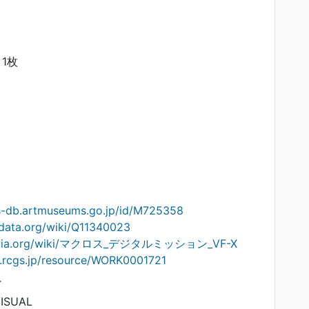
1枚
ts-db.artmuseums.go.jp/id/M725358
idata.org/wiki/Q11340023
kipedia.org/wiki/マクロス_デジタルミッション_VF-X
on.rcgs.jp/resource/WORK0001721
T
ISUAL