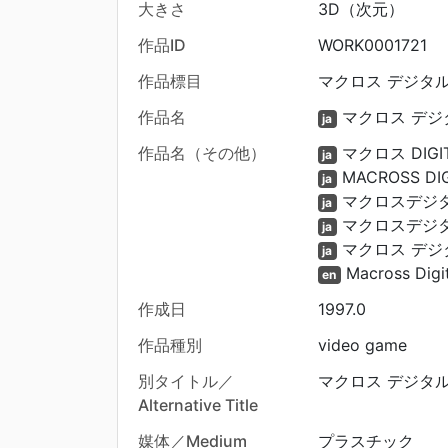
大きさ
3D（次元）
作品ID
WORK0001721
作品標目
マクロス デジタルミッ
作品名
マクロス デジタ
ja
作品名（その他）
マクロス DIGITA
ja
MACROSS DIG
ja
マクロスデジタ
ja
マクロスデジタ
ja
マクロス デジ
ja
Macross Digit
en
作成日
1997.0
作品種別
video game
別タイトル／
マクロス デジタル 
Alternative Title
媒体／Medium
プラスチック