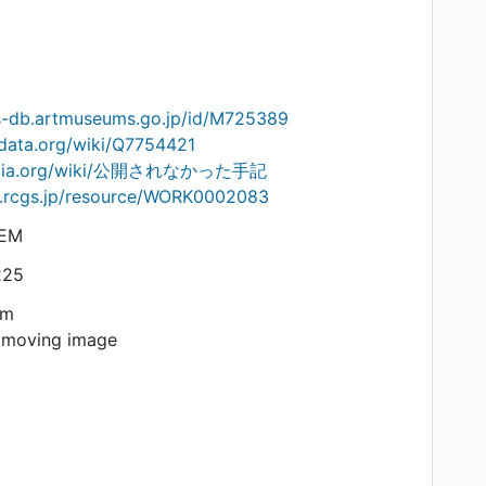
ts-db.artmuseums.go.jp/id/M725389
idata.org/wiki/Q7754421
kipedia.org/wiki/公開されなかった手記
on.rcgs.jp/resource/WORK0002083
TEM
225
am
 moving image