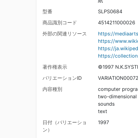
紙
型番
SLPS0684
商品識別コード
4514211000026
外部の関連リソース
https://mediaar
https://www.wik
https://ja.wi
https://collecti
著作権表示
©1997 N.K.SYS
バリエーションID
VARIATION0007
内容種別
computer progr
two-dimensional
sounds
text
日付（バリエーショ
1997
ン）