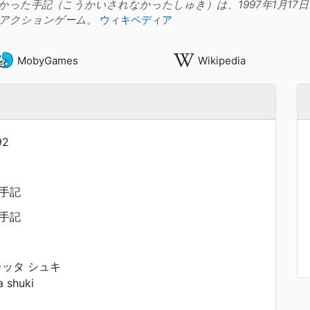
かった手記（こうかいされなかったしゅき）は、1997年1月1
アクションゲーム。
ウィキペディア
MobyGames
Wikipedia
92
手記
手記
カッタ シュキ
a shuki