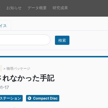
方
お知らせ
データ概要
研究成果
イス
検索
> 物理パッケージ
されなかった手記
1-17
ステーション
Compact Disc