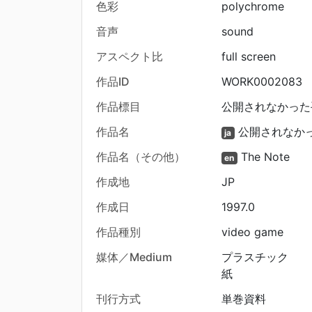
色彩
polychrome
音声
sound
アスペクト比
full screen
作品ID
WORK0002083
作品標目
公開されなかった手記
作品名
公開されなか
ja
作品名（その他）
The Note
en
作成地
JP
作成日
1997.0
作品種別
video game
媒体／Medium
プラスチック
紙
刊行方式
単巻資料