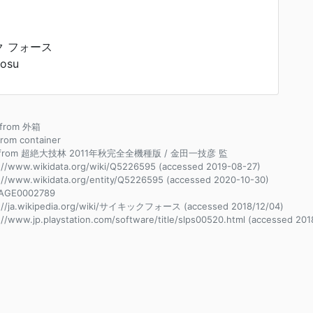
 フォース
fosu
e from 外箱
 from container
e from 超絶大技林 2011年秋完全全機種版 / 金田一技彦 監
://www.wikidata.org/wiki/Q5226595 (accessed 2019-08-27)
://www.wikidata.org/entity/Q5226595 (accessed 2020-10-30)
AGE0002789
s://ja.wikipedia.org/wiki/サイキックフォース (accessed 2018/12/04)
://www.jp.playstation.com/software/title/slps00520.html (accessed 201