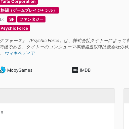
Taito Corporation
格闘（ゲームプレイジャンル）
ル:
SF
ファンタジー
Psychic Force
クフォース』（Psychic Force）は、株式会社タイトーによ
商標である。タイトーのコンシューマ事業撤退以降は親会社の株
。
ウィキペディア
MobyGames
IMDB
89