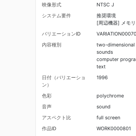
映像形式
NTSC J
システム要件
推奨環境
[周辺機器] メモ
バリエーションID
VARIATION0007
内容種別
two-dimensional
sounds
computer progr
text
日付（バリエーショ
1996
ン）
色彩
polychrome
音声
sound
アスペクト比
full screen
作品ID
WORK0000801