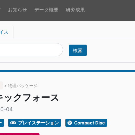
方
お知らせ
データ概要
研究成果
イス
検索
> 物理パッケージ
キックフォース
10-04
ー
プレイステーション
Compact Disc