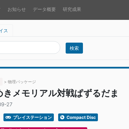
方
お知らせ
データ概要
研究成果
イス
検索
> 物理パッケージ
めきメモリアル対戦ぱずるだま
09-27
プレイステーション
Compact Disc