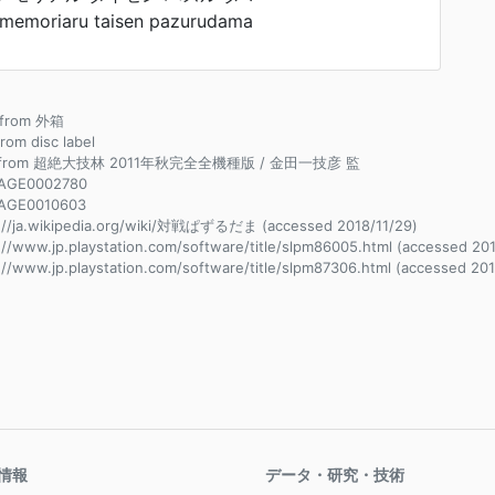
memoriaru taisen pazurudama
e from 外箱
from disc label
e from 超絶大技林 2011年秋完全全機種版 / 金田一技彦 監
AGE0002780
AGE0010603
://ja.wikipedia.org/wiki/対戦ぱずるだま (accessed 2018/11/29)
://www.jp.playstation.com/software/title/slpm86005.html (accessed 201
://www.jp.playstation.com/software/title/slpm87306.html (accessed 201
情報
データ・研究・技術