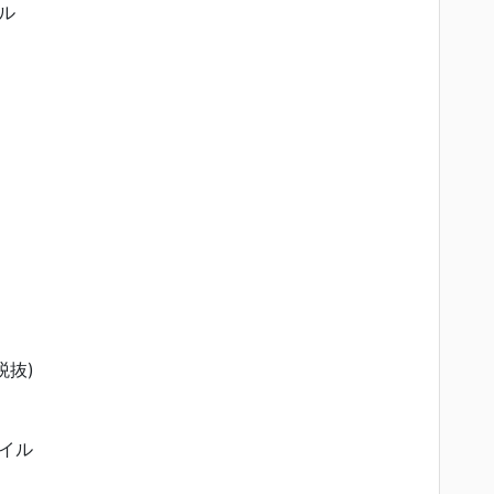
ル
税抜)
イル