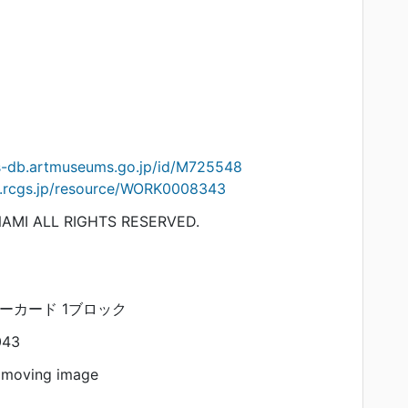
ts-db.artmuseums.go.jp/id/M725548
on.rcgs.jp/resource/WORK0008343
AMI ALL RIGHTS RESERVED.
リーカード 1ブロック
043
 moving image