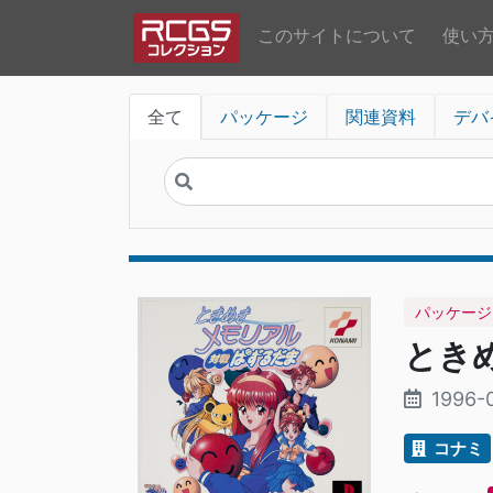
このサイトについて
使い
全て
パッケージ
関連資料
デバ
パッケージ
とき
1996-
コナミ