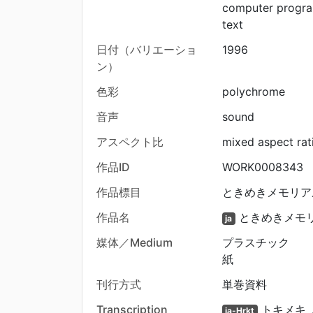
computer progr
text
日付（バリエーショ
1996
ン）
色彩
polychrome
音声
sound
アスペクト比
mixed aspect rat
作品ID
WORK0008343
作品標目
ときめきメモリア
作品名
ときめきメモ
ja
媒体／Medium
プラスチック
紙
刊行方式
単巻資料
Transcription
トキメキ 
ja-Hrkt