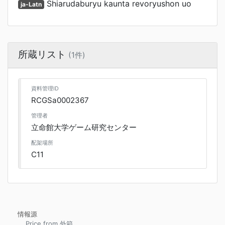
Shiarudaburyu kaunta revoryushon uo
ja-Latn
所蔵リスト
(1件)
資料管理ID
RCGSa0002367
管理者
立命館大学ゲーム研究センター
配架場所
C11
情報源
Price from 外箱