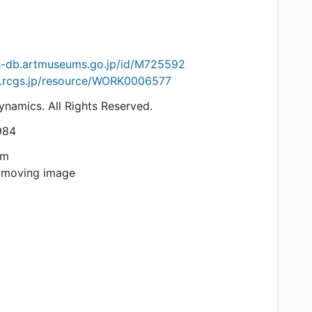
ts-db.artmuseums.go.jp/id/M725592
on.rcgs.jp/resource/WORK0006577
namics. All Rights Reserved.
984
am
 moving image