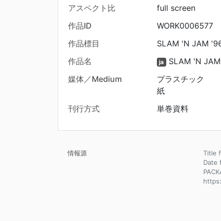
アスペクト比
full screen
作品ID
WORK0006577
作品標目
SLAM 'N JAM '9
作品名
SLAM 'N JAM 
ja
媒体／Medium
プラスチック
紙
刊行方式
単巻資料
情報源
Title
Dat
PACK
https