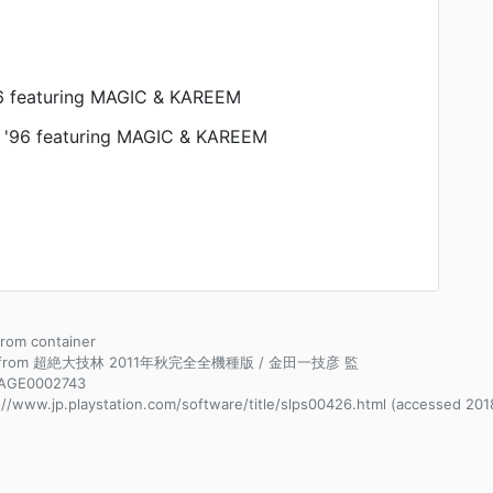
6 featuring MAGIC & KAREEM
'96 featuring MAGIC & KAREEM
 from container
e from 超絶大技林 2011年秋完全全機種版 / 金田一技彦 監
AGE0002743
://www.jp.playstation.com/software/title/slps00426.html (accessed 201