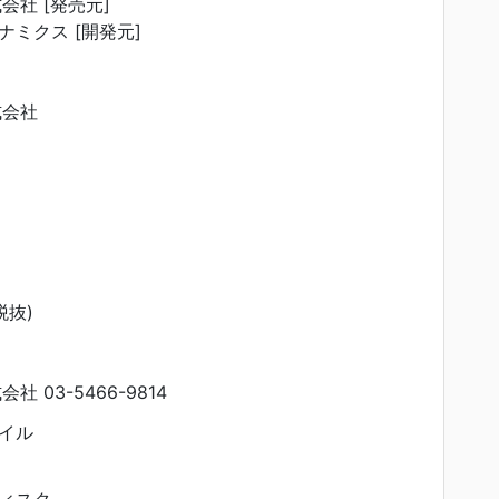
会社 [発売元]
ミクス [開発元]
式会社
税抜)
 03-5466-9814
イル
ィスク