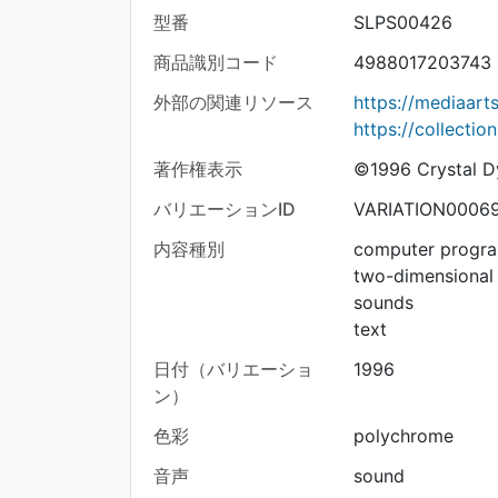
型番
SLPS00426
商品識別コード
4988017203743
外部の関連リソース
https://mediaar
https://collecti
著作権表示
©1996 Crystal Dy
バリエーションID
VARIATION0006
内容種別
computer progr
two-dimensional
sounds
text
日付（バリエーショ
1996
ン）
色彩
polychrome
音声
sound