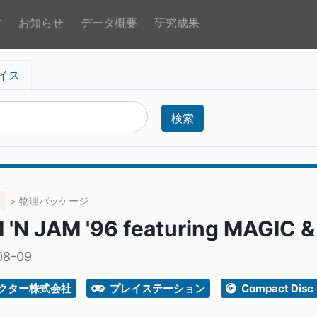
方
お知らせ
データ概要
研究成果
イス
検索
> 物理パッケージ
 'N JAM '96 featuring MAGIC 
08-09
ビクター株式会社
プレイステーション
Compact Disc