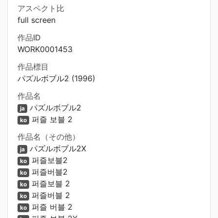
アスペクト比
full screen
作品ID
WORK0001453
作品標目
パズルボブル2 (1996)
作品名
パズルボブル2
ja
퍼즐 보블 2
ko
作品名（その他）
パズルボブル2X
ja
퍼즐보블2
ko
퍼즐버블2
ko
퍼즐보블 2
ko
퍼즐버블 2
ko
퍼즐 버블 2
ko