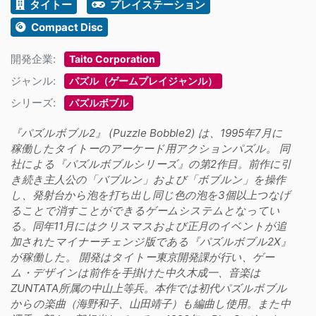
タイトー
プレイステーション
Compact Disc
開発企業:
Taito Corporation
ジャンル:
パズル（ゲームプレイジャンル）
シリーズ:
パズルボブル
『パズルボブル2』 (Puzzle Bobble2) は、1995年7月に
稼働したタイトーのアーケード用アクションパズル。 同
社による『パズルボブルシリーズ』の第2作目。前作に引
き続き主人公の「バブルン」および「ボブルン」を操作
し、発射台から泡を打ち出し同じ色の泡を3個以上つなげ
ることで消すことができるゲームシステムとなってい
る。同年11月にはクリスマスおよび正月のイベントが追
加されたマイナーチェンジ版である『パズルボブル2X』
が稼働した。 開発はタイトー東京開発課が行い、ゲー
ム・デザインは前作を手掛けた中久木成一、音楽は
ZUNTATA所属の中山上等兵。本作では初代パズルボブル
からの楽曲（海野和子、山田靖子）も編曲し使用。また中