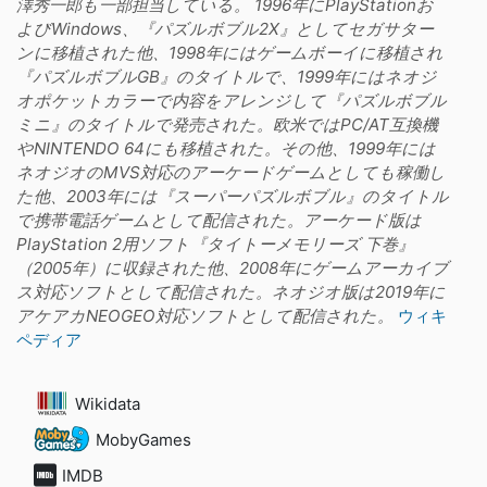
澤秀一郎も一部担当している。 1996年にPlayStationお
よびWindows、『パズルボブル2X』としてセガサター
ンに移植された他、1998年にはゲームボーイに移植され
『パズルボブルGB』のタイトルで、1999年にはネオジ
オポケットカラーで内容をアレンジして『パズルボブル
ミニ』のタイトルで発売された。欧米ではPC/AT互換機
やNINTENDO 64にも移植された。その他、1999年には
ネオジオのMVS対応のアーケードゲームとしても稼働し
た他、2003年には『スーパーパズルボブル』のタイトル
で携帯電話ゲームとして配信された。アーケード版は
PlayStation 2用ソフト『タイトーメモリーズ 下巻』
（2005年）に収録された他、2008年にゲームアーカイブ
ス対応ソフトとして配信された。ネオジオ版は2019年に
アケアカNEOGEO対応ソフトとして配信された。
ウィキ
ペディア
Wikidata
MobyGames
IMDB