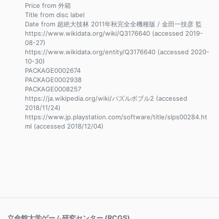
Price from 外箱
Title from disc label
Date from 超絶大技林 2011年秋完全全機種版 / 金田一技彦 監
https://www.wikidata.org/wiki/Q3176640 (accessed 2019-
08-27)
https://www.wikidata.org/entity/Q3176640 (accessed 2020-
10-30)
PACKAGE0002674
PACKAGE0002938
PACKAGE0008257
https://ja.wikipedia.org/wiki/パズルボブル2 (accessed
2018/11/24)
https://www.jp.playstation.com/software/title/slps00284.ht
ml (accessed 2018/12/04)
立命館大学ゲーム研究センター (RCGS)