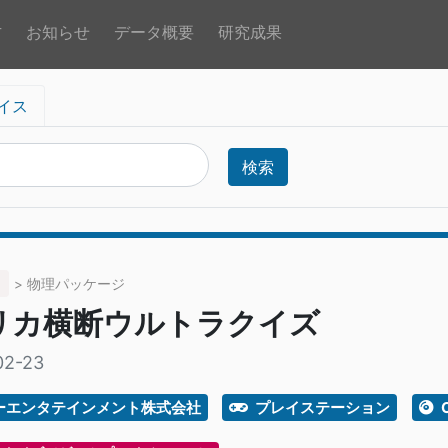
方
お知らせ
データ概要
研究成果
イス
検索
> 物理パッケージ
リカ横断ウルトラクイズ
02-23
ーエンタテインメント株式会社
プレイステーション
C