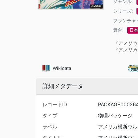
ジャンル:
シリーズ:
フランチャ
舞台:
日本
『アメリカ
『アメリカ
Wikidata
詳細メタデータ
レコードID
PACKAGE00026
タイプ
物理パッケージ
ラベル
アメリカ横断ウル
タイトル
アメリカ横断ウル