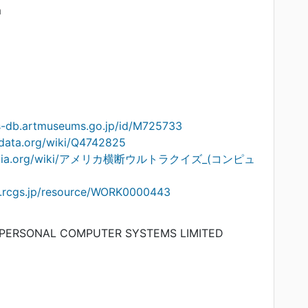
m
ts-db.artmuseums.go.jp/id/M725733
idata.org/wiki/Q4742825
ikipedia.org/wiki/アメリカ横断ウルトラクイズ_(コンピュ
on.rcgs.jp/resource/WORK0000443
 PERSONAL COMPUTER SYSTEMS LIMITED