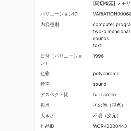
[周辺機器] メモ
バリエーションID
VARIATION0006
内容種別
computer progr
two-dimensional
sounds
text
日付（バリエーショ
1996
ン）
色彩
polychrome
音声
sound
アスペクト比
full screen
視点
その他（視点）
大きさ
不明（次元）
作品ID
WORK0000443