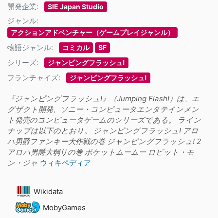
開発企業:
SIE Japan Studio
ジャンル:
アクションアドベンチャー（ゲームプレイジャンル）
物語ジャンル:
コミカル
SF
シリーズ:
ジャンピングフラッシュ!
フランチャイズ:
ジャンピングフラッシュ!
『ジャンピングフラッシュ!』（Jumping Flash!）は、エ
グザクト開発、ソニー・コンピュータエンタテインメン
ト発売のコンピュータゲームのシリーズである。 ライン
ナップは以下のとおり。 ジャンピングフラッシュ! アロ
ハ男爵ファンキー大作戦の巻 ジャンピングフラッシュ! 2
アロハ男爵大弱りの巻 ポケットムームー ロビット・モ
ン・ジャ
ウィキペディア
Wikidata
MobyGames