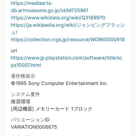
https://mediaarts-
db.artmuseums.go.jp/id/M725961
https://www.wikidata.org/wiki/Q3189970
https://ja.wikipedia.org/wiki/ジャンピングフラッシ
ュ!
https://collection.rcgs.jp/resource/WORK0000918
url
https://www.jp.playstation.com/software/title/sc
ps10007.html
著作権表示
©1995 Sony Computer Entertainment Inc.
システム要件
推奨環境
[周辺機器] メモリーカード 1ブロック
バリエーションID
VARIATION0006675