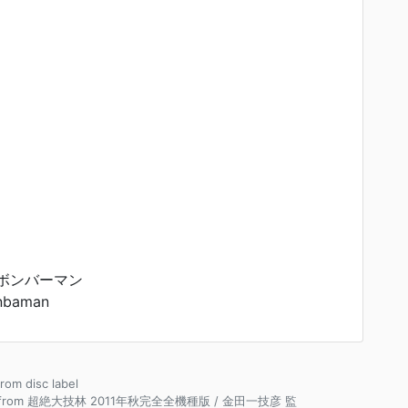
ボンバーマン
nbaman
from disc label
e from 超絶大技林 2011年秋完全全機種版 / 金田一技彦 監