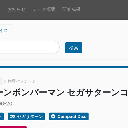
方
お知らせ
データ概要
研究成果
イス
検索
> 物理パッケージ
ーンボンバーマン セガサターン
06-20
ン
セガサターン
Compact Disc