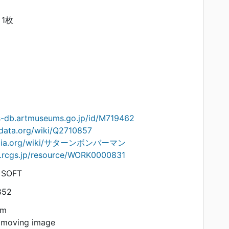
1枚
ts-db.artmuseums.go.jp/id/M719462
idata.org/wiki/Q2710857
kipedia.org/wiki/サターンボンバーマン
on.rcgs.jp/resource/WORK0000831
 SOFT
852
am
 moving image