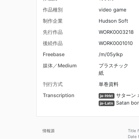
作品種別
video game
制作企業
Hudson Soft
先行作品
WORK0003218
後続作品
WORK0001010
Freebase
/m/05ylkp
媒体／Medium
プラスチック
紙
刊行方式
単巻資料
Transcription
サターン 
ja-Hrkt
Satan bo
ja-Latn
情報源
Title 
Dat