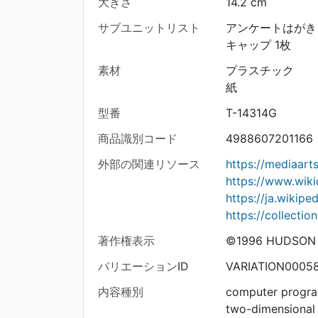
大きさ
14.2 cm
サブユニットリスト
アンケートはがき 
キャップ 1枚
素材
プラスチック
紙
型番
T-14314G
商品識別コード
4988607201166
外部の関連リソース
https://mediaar
https://www.wik
https://ja.wi
https://collecti
著作権表示
©1996 HUDSON
バリエーションID
VARIATION0005
内容種別
computer progr
two-dimensional