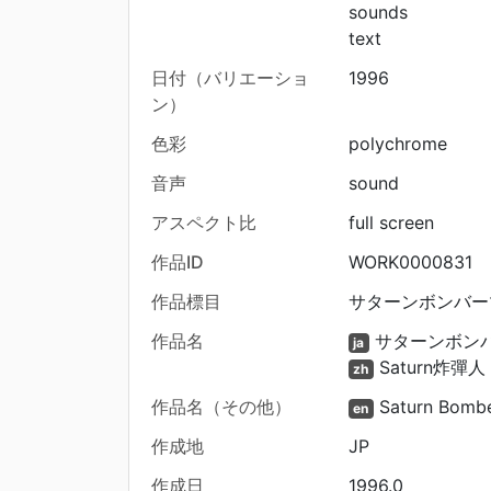
sounds
text
日付（バリエーショ
1996
ン）
色彩
polychrome
音声
sound
アスペクト比
full screen
作品ID
WORK0000831
作品標目
サターンボンバーマン
作品名
サターンボン
ja
Saturn炸彈人
zh
作品名（その他）
Saturn Bomb
en
作成地
JP
作成日
1996.0