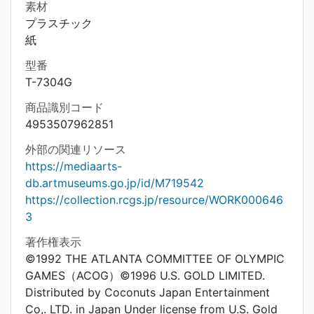
素材
プラスチック
紙
型番
T-7304G
商品識別コード
4953507962851
外部の関連リソース
https://mediaarts-
db.artmuseums.go.jp/id/M719542
https://collection.rcgs.jp/resource/WORK000646
3
著作権表示
©1992 THE ATLANTA COMMITTEE OF OLYMPIC
GAMES（ACOG）©1996 U.S. GOLD LIMITED.
Distributed by Coconuts Japan Entertainment
Co,. LTD. in Japan Under license from U.S. Gold