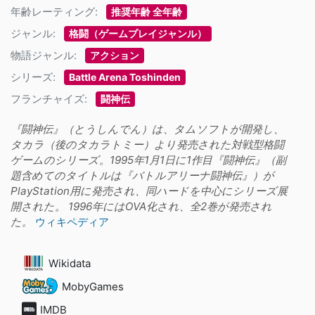
年齢レーティング:
推奨年齢 全年齢
ジャンル:
格闘（ゲームプレイジャンル）
物語ジャンル:
アクション
シリーズ:
Battle Arena Toshinden
フランチャイズ:
闘神伝
『闘神伝』（とうしんでん）は、タムソフトが開発し、
タカラ（後のタカラトミー）より発売された対戦型格闘
ゲームのシリーズ。1995年1月1日に1作目『闘神伝』（副
題含めてのタイトルは『バトルアリーナ闘神伝』）が
PlayStation用に発売され、同ハードを中心にシリーズ展
開された。 1996年にはOVA化され、全2巻が発売され
た。
ウィキペディア
Wikidata
MobyGames
IMDB