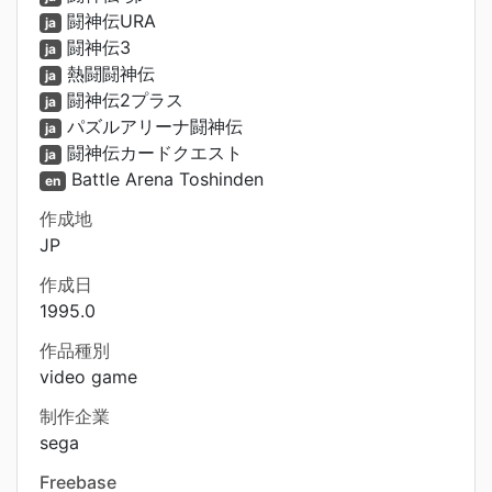
闘神伝URA
ja
闘神伝3
ja
熱闘闘神伝
ja
闘神伝2プラス
ja
パズルアリーナ闘神伝
ja
闘神伝カードクエスト
ja
Battle Arena Toshinden
en
作成地
JP
作成日
1995.0
作品種別
video game
制作企業
sega
Freebase