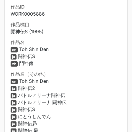
作品ID
WORK0005886
作品標目
闘神伝S (1995)
作品名
Toh Shin Den
en
闘神伝S
ja
鬥神傳
zh
作品名（その他）
Toh Shin Den
en
闘神伝2
ja
バトルアリーナ闘神伝
ja
バトルアリーナ 闘神伝
ja
闘神伝S
ja
にとうしんでん
ja
闘神伝昴
ja
闘神伝 昴
ja