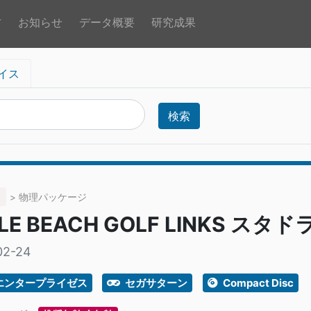
方
お知らせ
データ概要
研究成果
イス
検索
> 物理パッケージ
BLE BEACH GOLF LINKS ス
02-24
エンタープライゼス
セガサターン
Compact Disc