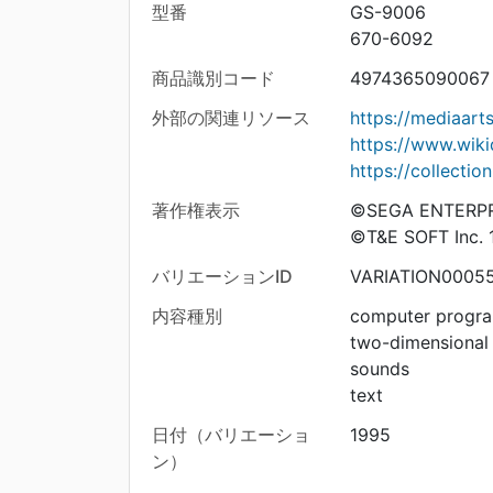
型番
GS-9006
670-6092
商品識別コード
4974365090067
外部の関連リソース
https://mediaar
https://www.wik
https://collecti
著作権表示
©SEGA ENTERPRI
©T&E SOFT Inc. 1
バリエーションID
VARIATION00055
内容種別
computer progr
two-dimensional
sounds
text
日付（バリエーショ
1995
ン）