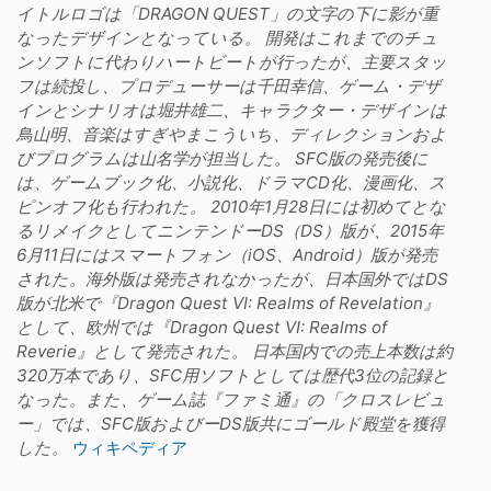
イトルロゴは「DRAGON QUEST」の文字の下に影が重
なったデザインとなっている。 開発はこれまでのチュ
ンソフトに代わりハートビートが行ったが、主要スタッ
フは続投し、プロデューサーは千田幸信、ゲーム・デザ
インとシナリオは堀井雄二、キャラクター・デザインは
鳥山明、音楽はすぎやまこういち、ディレクションおよ
びプログラムは山名学が担当した。 SFC版の発売後に
は、ゲームブック化、小説化、ドラマCD化、漫画化、ス
ピンオフ化も行われた。 2010年1月28日には初めてとな
るリメイクとしてニンテンドーDS（DS）版が、2015年
6月11日にはスマートフォン（iOS、Android）版が発売
された。海外版は発売されなかったが、日本国外ではDS
版が北米で『Dragon Quest VI: Realms of Revelation』
として、欧州では『Dragon Quest VI: Realms of
Reverie』として発売された。 日本国内での売上本数は約
320万本であり、SFC用ソフトとしては歴代3位の記録と
なった。また、ゲーム誌『ファミ通』の「クロスレビュ
ー」では、SFC版およびーDS版共にゴールド殿堂を獲得
した。
ウィキペディア