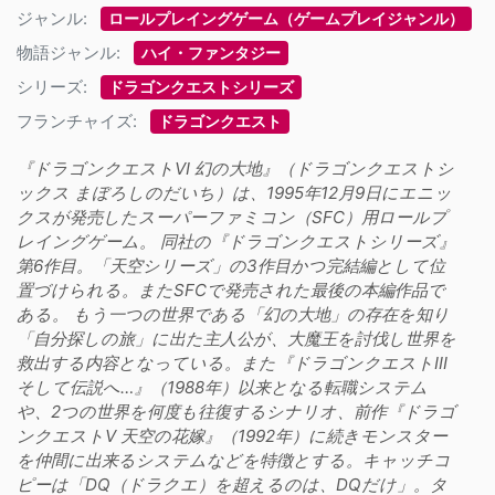
ジャンル:
ロールプレイングゲーム（ゲームプレイジャンル）
物語ジャンル:
ハイ・ファンタジー
シリーズ:
ドラゴンクエストシリーズ
フランチャイズ:
ドラゴンクエスト
『ドラゴンクエストVI 幻の大地』（ドラゴンクエストシ
ックス まぼろしのだいち）は、1995年12月9日にエニッ
クスが発売したスーパーファミコン（SFC）用ロールプ
レイングゲーム。 同社の『ドラゴンクエストシリーズ』
第6作目。「天空シリーズ」の3作目かつ完結編として位
置づけられる。またSFCで発売された最後の本編作品で
ある。 もう一つの世界である「幻の大地」の存在を知り
「自分探しの旅」に出た主人公が、大魔王を討伐し世界を
救出する内容となっている。また『ドラゴンクエストIII
そして伝説へ…』（1988年）以来となる転職システム
や、2つの世界を何度も往復するシナリオ、前作『ドラゴ
ンクエストV 天空の花嫁』（1992年）に続きモンスター
を仲間に出来るシステムなどを特徴とする。キャッチコ
ピーは「DQ（ドラクエ）を超えるのは、DQだけ」。タ