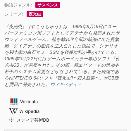
物語ジャンル:
サスペンス
シリーズ:
夜光虫
『夜光虫』（やこうちゅう）は、1995年6月16日にスー
パーファミコン用ソフトとしてアテナから発売されたサ
ウンドノベルゲーム。 陸を離れ半年間の航海に出た貨物
船「ダイアナ」の船長を主人公とした物語で、シナリオ
を脚本家の白石マミ、BGMを後藤次利が手がけている。
1999年10月22日にはゲームボーイカラー専用ソフト『夜
光虫GB』が発売された。その際、新エピソードの追加や
若干のシステム変更などがなされている。また続編であ
るNINTENDO 64ソフト『夜光虫II〜殺人航路〜』がGB版
と同日に発売された。
ウィキペディア
Wikidata
Wikipedia
メディア芸術DB