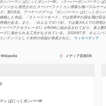
ボンバーマン ぱにっくボンバーW』（スーパーボンバーマン ぱに
ドソンから発売されたスーパーファミコン用落ち物パズルゲーム
ズ」第3作目。アーケードゲーム『ボンバーマン ぱにっくボンバ
移植した作品。「ストーリーモード」では世界中の国を飛び回
特徴がある。また、「みんなでボバる!」では最大4人での対戦が
（スーパーアクセラレータ1）がROMに組み込まれており、多人
ーズに進められる工夫がなされている。 2026年7月、オムニ
コンテンツとして本作の収録が発表された。
ウィキペディア
Wikipedia
メディア芸術DB
0
マン ぱにっくボンバーW