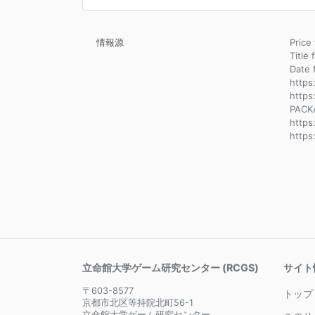
情報源
Pri
Title 
Dat
https
https
PACK
http
http
立命館大学ゲーム研究センター (RCGS)
サイト
〒603-8577
トップ
京都市北区等持院北町56-1
立命館大学ゲーム研究センター