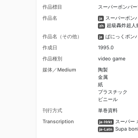
作品標目
スーパーボンバーマ
作品名
スーパーボンバ
ja
超級轟炸超人
zh
作品名（その他）
ぱにっくボン
ja
作成日
1995.0
作品種別
video game
媒体／Medium
陶製
金属
紙
プラスチック
ビニール
刊行方式
単巻資料
Transcription
スーパー 
ja-Hrkt
Supa bon
ja-Latn