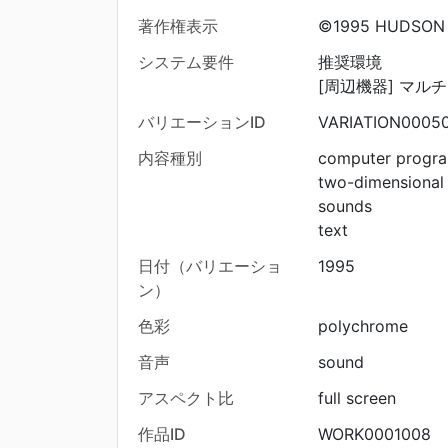
著作権表示
©1995 HUDSON
システム要件
推奨環境
[周辺機器] マル
バリエーションID
VARIATION0005
内容種別
computer progr
two-dimensional
sounds
text
日付（バリエーショ
1995
ン）
色彩
polychrome
音声
sound
アスペクト比
full screen
作品ID
WORK0001008