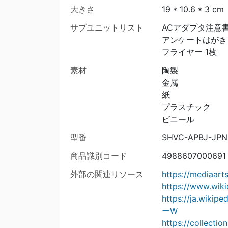
大きさ
19 * 10.6 * 3 cm
サブユニットリスト
ACアダプタ注意書
アンケートはがき 
フライヤー 1枚
素材
陶製
金属
紙
プラスチック
ビニール
型番
SHVC-APBJ-JPN
商品識別コード
4988607000691
外部の関連リソース
https://mediaar
https://www.wiki
https://ja.w
ーW
https://collecti