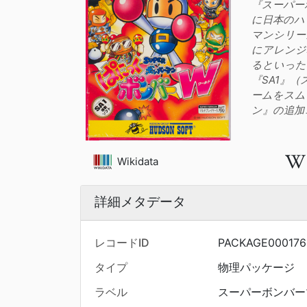
『スーパー
に日本のハ
マンシリー
にアレンジ
るといった
『SA1』
ームをスム
ン』の追加
Wikidata
詳細メタデータ
レコードID
PACKAGE000176
タイプ
物理パッケージ
ラベル
スーパーボンバー