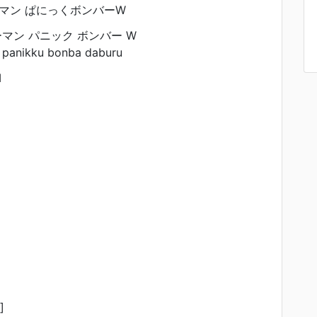
マン ぱにっくボンバーW
マン パニック ボンバー W
panikku bonba daburu
M
]