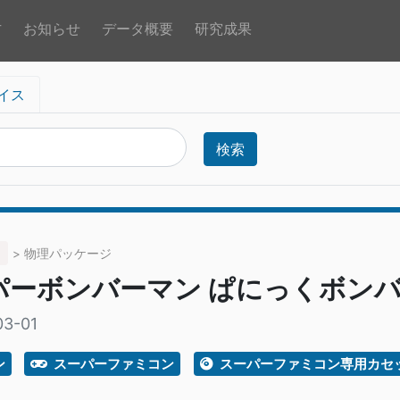
方
お知らせ
データ概要
研究成果
イス
検索
> 物理パッケージ
パーボンバーマン ぱにっくボン
03-01
ン
スーパーファミコン
スーパーファミコン専用カセ