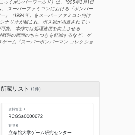
っくボンバーワールド）は、1995年3月1日
。 スーパーファミコンにおける「ボンバー
ー』（1994年）をスーパーファミコン向け
るシナリオが組まれ、ボス戦が用意されてい
可能。 本作では処理速度を向上させる
数対戦時の画面のちらつきを軽減するなど、ゲ
バスゲーム『スーパーボンバーマン コレクショ
所蔵リスト
(1件)
資料管理ID
RCGSa0000672
管理者
立命館大学ゲーム研究センター