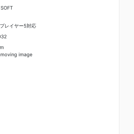
 SOFT
チプレイヤー5対応
032
am
 moving image