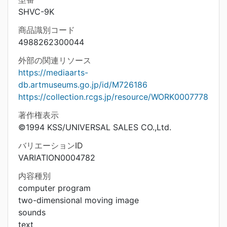
SHVC-9K
商品識別コード
4988262300044
外部の関連リソース
https://mediaarts-
db.artmuseums.go.jp/id/M726186
https://collection.rcgs.jp/resource/WORK0007778
著作権表示
©1994 KSS/UNIVERSAL SALES CO.,Ltd.
バリエーションID
VARIATION0004782
内容種別
computer program
two-dimensional moving image
sounds
text