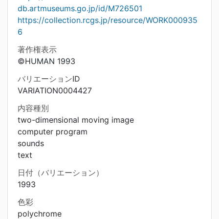
db.artmuseums.go.jp/id/M726501
https://collection.rcgs.jp/resource/WORK000935
6
著作権表示
©HUMAN 1993
バリエーションID
VARIATION0004427
内容種別
two-dimensional moving image
computer program
sounds
text
日付（バリエーション）
1993
色彩
polychrome