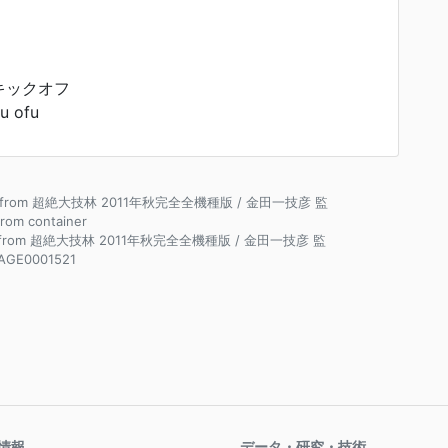
キックオフ
u ofu
ce from 超絶大技林 2011年秋完全全機種版 / 金田一技彦 監
 from container
e from 超絶大技林 2011年秋完全全機種版 / 金田一技彦 監
AGE0001521
情報
データ・研究・技術