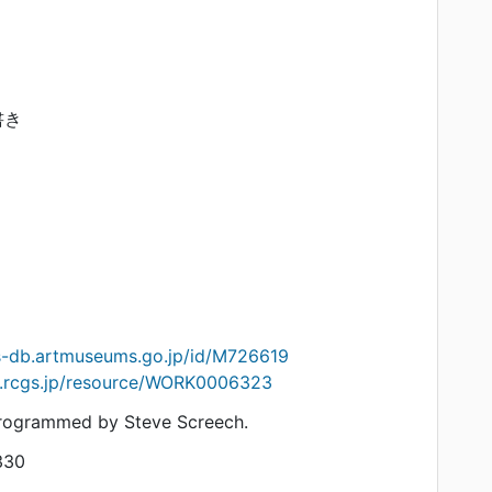
書き
ts-db.artmuseums.go.jp/id/M726619
on.rcgs.jp/resource/WORK0006323
ogrammed by Steve Screech.
330