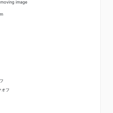
 moving image
am
フ
クオフ