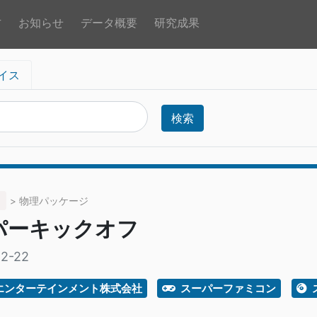
方
お知らせ
データ概要
研究成果
イス
検索
> 物理パッケージ
パーキックオフ
12-22
エンターテインメント株式会社
スーパーファミコン