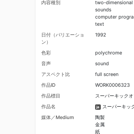
内容種別
two-dimensional
sounds
computer progr
text
日付（バリエーショ
1992
ン）
色彩
polychrome
音声
sound
アスペクト比
full screen
作品ID
WORK0006323
作品標目
スーパーキックオ
作品名
スーパーキッ
ja
媒体／Medium
陶製
金属
紙