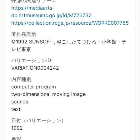
外部の関連リソース
https://mediaarts-
db.artmuseums.go.jp/id/M726732
https://collection.rcgs.jp/resource/WORK0007765
著作権表示
©1992 SUNSOFT ; ©こしたてつひろ・小学館・テ
レビ東京
バリエーションID
VARIATION0004242
内容種別
computer program
two-dimensional moving image
sounds
text
日付（バリエーション）
1992
色彩