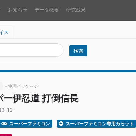
方
お知らせ
データ概要
研究成果
イス
検索
> 物理パッケージ
パー伊忍道 打倒信長
03-19
スーパーファミコン
スーパーファミコン専用カセット