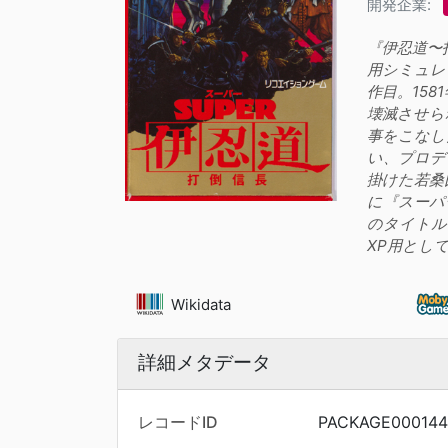
開発企業:
『伊忍道〜打
用シミュレ
作目。15
壊滅させら
事をこなし
い、プロデ
掛けた若桑比
に『スーパー
のタイトルで
XP用として
Wikidata
詳細メタデータ
レコードID
PACKAGE000144