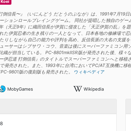
Koei
倒信長〜』（いにんどう だとうのぶなが）は、1991年7月19日に日
ーションロールプレイングゲーム。 同社が提唱した独自のゲー
81年（天正9年）に織田信長が伊賀に侵攻した「天正伊賀の乱」
れた伊賀忍者の生き残りの一人となって、日本各地の修練場で忍
たりしながら自己の能力や評判を高め、反信長派の大名の支援を
ューサーはシブサワ・コウ、音楽は後にスーパーファミコン用ソフ
織が担当している。 PC-8801mkIISR版が発売された後、様
伊忍道 打倒信長』のタイトルでスーパーファミコンへと移植され、北米では『
発売された。また、1993年に台湾においてPC/AT互換機に移植さ
PC-9801版の復刻版も発売された。
ウィキペディア
MobyGames
Wikipedia
8