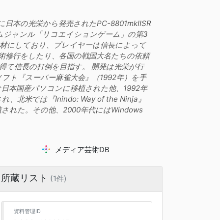
本の光栄から発売されたPC-8801mkIISR
ムジャンル「リコエイションゲーム」の第3
を題材にしており、プレイヤーは信長によって
術修行をしたり、各国の戦国大名たちの依頼
得て信長の打倒を目指す。 開発は光栄が行
ト『スーパー麻雀大会』（1992年）を手
々な日本国産パソコンに移植された他、1992年
Inindo: Way of the Ninja』
れた。その他、2000年代にはWindows
メディア芸術DB
所蔵リスト
(1件)
資料管理ID