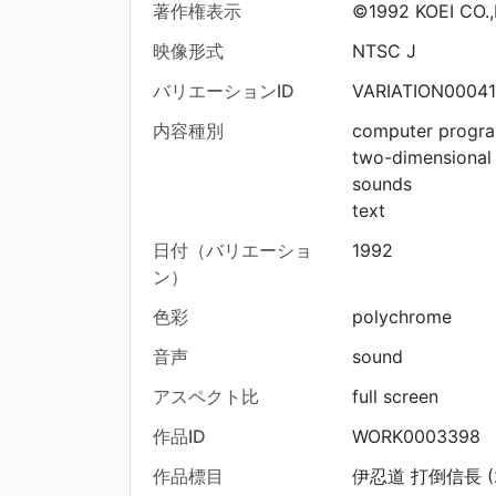
著作権表示
©1992 KOEI CO.,
映像形式
NTSC J
バリエーションID
VARIATION00041
内容種別
computer progr
two-dimensional
sounds
text
日付（バリエーショ
1992
ン）
色彩
polychrome
音声
sound
アスペクト比
full screen
作品ID
WORK0003398
作品標目
伊忍道 打倒信長 (2