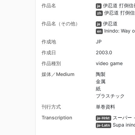
作品名
伊忍道 打倒信
ja
伊忍道 打倒信
zh
作品名（その他）
伊忍道
ja
Inindo: Way o
en
作成地
JP
作成日
2003.0
作品種別
video game
媒体／Medium
陶製
金属
紙
プラスチック
刊行方式
単巻資料
Transcription
スーパー 
ja-Hrkt
Supa inin
ja-Latn