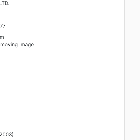
LTD.
77
am
 moving image
003)