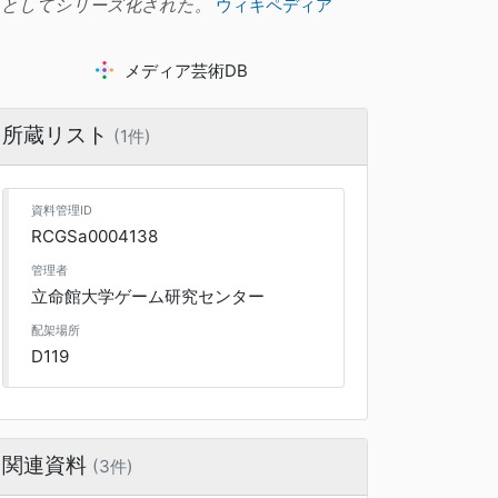
』としてシリーズ化された。
ウィキペディア
メディア芸術DB
所蔵リスト
(1件)
資料管理ID
RCGSa0004138
管理者
立命館大学ゲーム研究センター
配架場所
D119
関連資料
(3件)