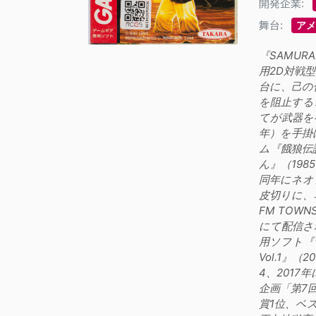
開発企業:
舞台:
アメ
『SAMUR
用2D対戦型
台に、己の
を阻止する
てが武器を
年）を手掛
ム『餓狼伝
ん』（19
同年にネオ
皮切りに、
FM TO
にて配信され
用ソフト『サム
Vol.1』
4、2017
企画「第7
賞1位、ベス