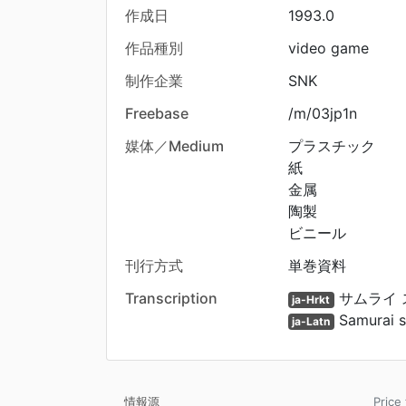
作成日
1993.0
作品種別
video game
制作企業
SNK
Freebase
/m/03jp1n
媒体／Medium
プラスチック
紙
金属
陶製
ビニール
刊行方式
単巻資料
Transcription
サムライ 
ja-Hrkt
Samurai su
ja-Latn
情報源
Pri