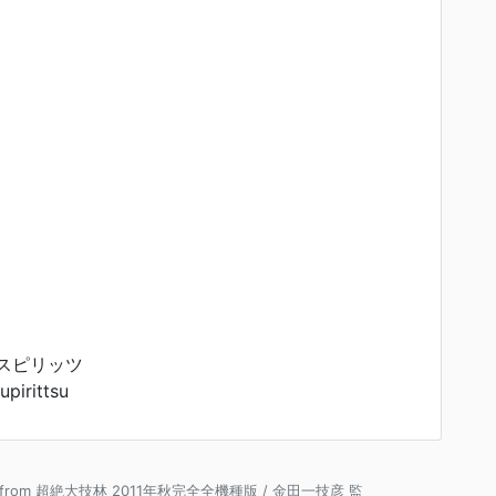
スピリッツ
pirittsu
ce from 超絶大技林 2011年秋完全全機種版 / 金田一技彦 監