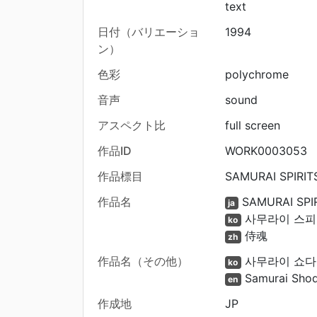
text
日付（バリエーショ
1994
ン）
色彩
polychrome
音声
sound
アスペクト比
full screen
作品ID
WORK0003053
作品標目
SAMURAI SPIRITS
作品名
SAMURAI SPI
ja
사무라이 스
ko
侍魂
zh
作品名（その他）
사무라이 쇼다
ko
Samurai Sho
en
作成地
JP