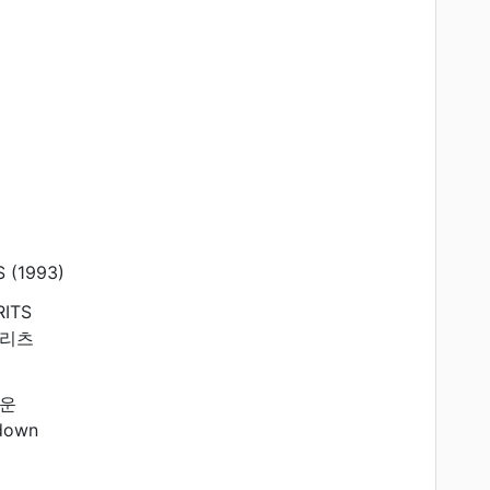
 (1993)
RITS
피리츠
운
down