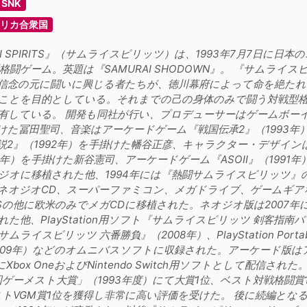
SNK
リカ合衆国
AI SPIRITS』（サムライスピリッツ）は、1993年7月7日
格闘ゲーム。英題は『SAMURAI SHODOWN』。 『サムライ
信念の元に闘いに興じる者たちが、徳川幕府によって命を絶たれ
ことを目的としている。それまでの己の身体のみで闘う対戦型
有している。 開発も同社が行い、プロデューサーはゲームボーイ
けた冨田聖司、音楽はアーケードゲーム『戦国伝承2』（1993
説2』（1992年）を手掛けた幡谷正彦、キャラクター・デザイン
85年）を手掛けた新谷憲司、アーケードゲーム『ASOII』（199
ジオに移植された他、1994年には『熱闘サムライスピリッツ
ネオジオCD、スーパーファミコン、メガドライブ、ゲームギアな
WNSの他に欧米のみでメガCDに移植された。ネオジオ版は2007
た他、PlayStation用ソフト『サムライスピリッツ 剣客指南パック』（
ライスピリッツ 六番勝負』（2008年）、PlayStation Portabl
（2009年）などのオムニバスソフトに収録された。アーケード版はアケアカ
年にXbox OneおよびNintendo Switch用ソフトとして配
回ゲーメスト大賞」（1993年度）にて大賞1位、ベスト対戦格闘
トVGM賞1位を獲得し非常に高い評価を受けた。 後に続編となるアーケ