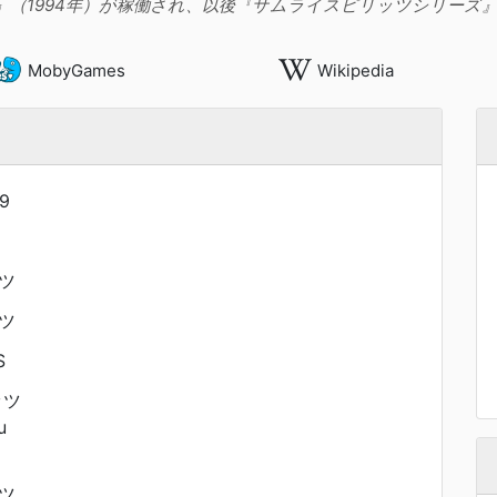
』（1994年）が稼働され、以後『サムライスピリッツシリーズ
MobyGames
Wikipedia
9
ツ
ツ
S
ッツ
u
ツ