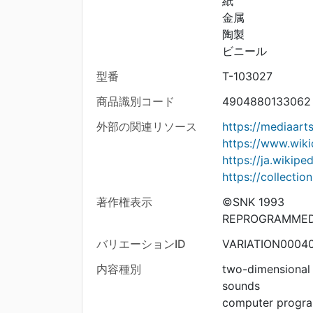
紙
金属
陶製
ビニール
型番
T-103027
商品識別コード
4904880133062
外部の関連リソース
https://mediaar
https://www.wik
https://ja.wikip
https://collecti
著作権表示
©SNK 1993
REPROGRAMMED 
バリエーションID
VARIATION0004
内容種別
two-dimensional
sounds
computer progr