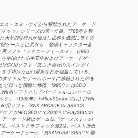
に日本のエス・エヌ・ケイから稼動されたアーケード
スピリッツ』シリーズの第一作目。1788年を舞
た天草四郎時貞が復活し世界を破滅に導くの
格闘ゲームとは異なり、登場キャラクター全
用ソフト『ファニーフィールド』（1990
年）を手掛けた山手安生およびアーケードゲー
はMSX用ソフト『窓ふき会社のスイングく
1年）を手掛けた山口景泉などが担当している。
』のタイトルでゲームボーイに移植されたのを
ど様々な機種に移植、1995年には3DO、
年にWii用ソフトとしてバーチャルコンソール
1998年）やPlayStation 2およびWii
e用ソフト『SNK ARCADE CLASSICS
NEOGEOにて2016年にPlayStation
信された。 アーケード版はゲーム誌『ゲーメスト』の
賞1位、ベストグラフィック賞2位、ベスト演出
ードゲーム『真SAMURAI SPIRITS 覇