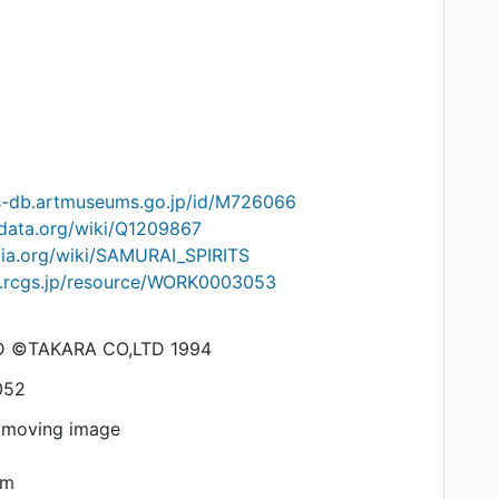
ts-db.artmuseums.go.jp/id/M726066
idata.org/wiki/Q1209867
edia.org/wiki/SAMURAI_SPIRITS
on.rcgs.jp/resource/WORK0003053
©TAKARA CO,LTD 1994
052
 moving image
am