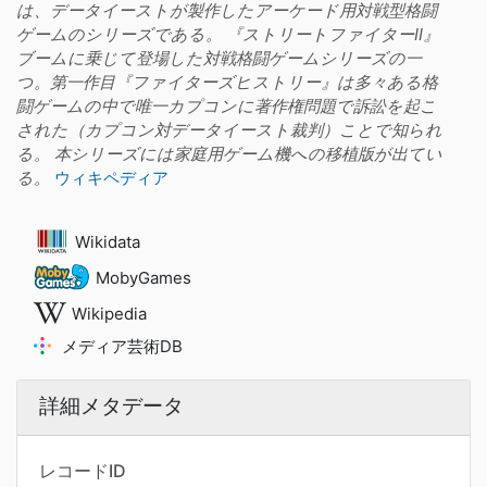
は、データイーストが製作したアーケード用対戦型格闘
ゲームのシリーズである。 『ストリートファイターII』
ブームに乗じて登場した対戦格闘ゲームシリーズの一
つ。第一作目『ファイターズヒストリー』は多々ある格
闘ゲームの中で唯一カプコンに著作権問題で訴訟を起こ
された（カプコン対データイースト裁判）ことで知られ
る。 本シリーズには家庭用ゲーム機への移植版が出てい
る。
ウィキペディア
Wikidata
MobyGames
Wikipedia
メディア芸術DB
詳細メタデータ
レコードID