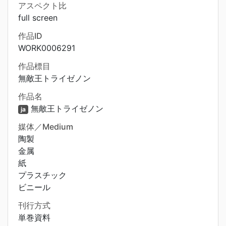
アスペクト比
full screen
作品ID
WORK0006291
作品標目
無敵王トライゼノン
作品名
無敵王トライゼノン
ja
媒体／Medium
陶製
金属
紙
プラスチック
ビニール
刊行方式
単巻資料