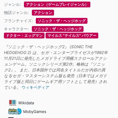
ジャンル:
アクション（ゲームプレイジャンル）
物語ジャンル:
アクション
フランチャイズ:
ソニック・ザ・ヘッジホッグ
キャラクター:
ソニック・ザ・ヘッジホッグ
ドクター・エッグマン
マイルス "テイルス" パウアー
『ソニック・ザ・ヘッジホッグ2』 (SONIC THE
HEDGEHOG 2) は、セガ・エンタープライゼスが1992年
11月21日に発売したメガドライブ用横スクロールアクシ
ョンゲーム。ソニックシリーズ第2作。略称は『ソニッ
ク2』。 また、日本国外では同名タイトルだが内容の異
なるセガ・マスターシステム版も発売（日本ではメガド
ライブ版と同日にゲームギア用ソフトとして発売）され
ている。
ウィキペディア
Wikidata
MobyGames