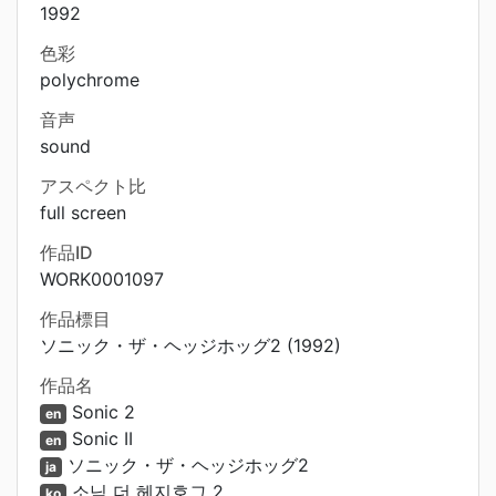
1992
色彩
polychrome
音声
sound
アスペクト比
full screen
作品ID
WORK0001097
作品標目
ソニック・ザ・ヘッジホッグ2 (1992)
作品名
Sonic 2
en
Sonic II
en
ソニック・ザ・ヘッジホッグ2
ja
소닉 더 헤지호그 2
ko