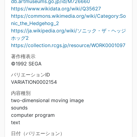
db.artmuseums.go.jp/id/M726660
https://www.wikidata.org/wiki/Q35627
https://commons.wikimedia.org/wiki/Category:So
nic_the_Hedgehog_2
https://ja.wikipedia.org/wiki/ソニック・ザ・ヘッジ
ホッグ2
https://collection.rcgs.jp/resource/WORK0001097
著作権表示
©1992 SEGA
バリエーションID
VARIATION0002154
内容種別
two-dimensional moving image
sounds
computer program
text
日付（バリエーション）