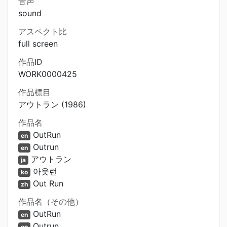
音声
sound
アスペクト比
full screen
作品ID
WORK0000425
作品標目
アウトラン (1986)
作品名
OutRun
en
Outrun
en
アウトラン
ja
아웃런
ko
Out Run
zh
作品名（その他）
OutRun
en
Outrun
en