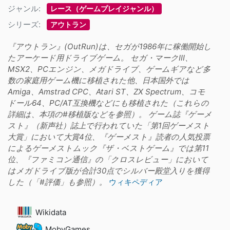
ジャンル:
レース（ゲームプレイジャンル）
シリーズ:
アウトラン
『アウトラン』(OutRun)は、セガが1986年に稼働開始し
たアーケード用ドライブゲーム。 セガ・マークIII、
MSX2、PCエンジン、メガドライブ、ゲームギアなど多
数の家庭用ゲーム機に移植された他、日本国外では
Amiga、Amstrad CPC、Atari ST、ZX Spectrum、コモ
ドール64、PC/AT互換機などにも移植された（これらの
詳細は、本項の#移植版などを参照）。 ゲーム誌『ゲーメ
スト』（新声社）誌上で行われていた「第1回ゲーメスト
大賞」において大賞4位、『ゲーメスト』読者の人気投票
によるゲーメストムック『ザ・ベストゲーム』では第11
位、『ファミコン通信』の「クロスレビュー」において
はメガドライブ版が合計30点でシルバー殿堂入りを獲得
した（「#評価」も参照）。
ウィキペディア
Wikidata
MobyGames