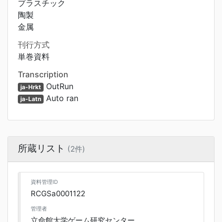
プラスチック
陶製
金属
刊行方式
単巻資料
Transcription
OutRun
ja-Hrkt
Auto ran
ja-Latn
所蔵リスト
(2件)
資料管理ID
RCGSa0001122
管理者
立命館大学ゲーム研究センター