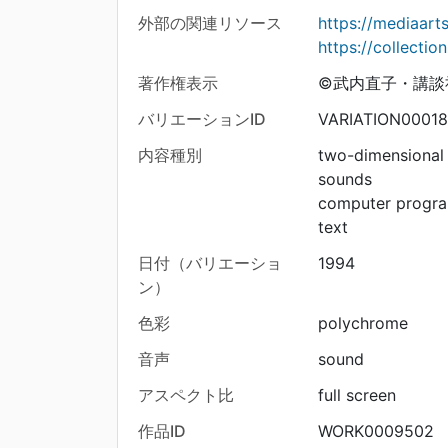
外部の関連リソース
https://mediaart
https://collecti
著作権表示
©武内直子・講談社
バリエーションID
VARIATION00018
内容種別
two-dimensional
sounds
computer progr
text
日付（バリエーショ
1994
ン）
色彩
polychrome
音声
sound
アスペクト比
full screen
作品ID
WORK0009502