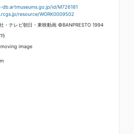
s-db.artmuseums.go.jp/id/M726181
on.rcgs.jp/resource/WORK0009502
・テレビ朝日・東映動画 ©BANPRESTO 1994
15
 moving image
am