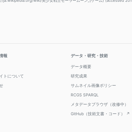
s://ja.wikipedia.org/wiki/美少女戦士セーラームーン_(ゲーム) (accessed 2018
情報
データ・研究・技術
データ概要
イトについて
研究成果
せ
サムネイル画像ポリシー
RCGS SPARQL
メタデータブラウザ（改修中）
GitHub（技術文書・コード） ↗