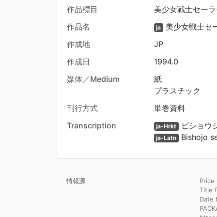
作品標目
美少女戦士セーラーム
作品名
美少女戦士セ
ja
作成地
JP
作成日
1994.0
媒体／Medium
紙
プラスチック
刊行方式
単巻資料
Transcription
ビショウジ
ja-Hrkt
Bishojo s
ja-Latn
情報源
Pri
Title 
Dat
PACK