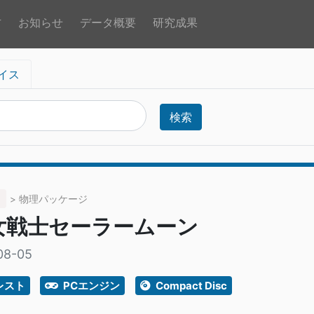
方
お知らせ
データ概要
研究成果
イス
検索
> 物理パッケージ
女戦士セーラームーン
08-05
レスト
PCエンジン
Compact Disc