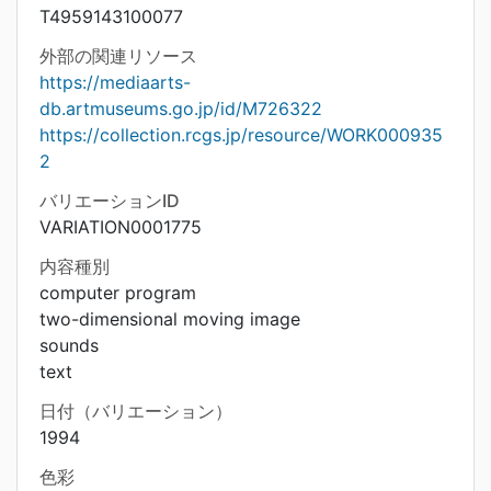
T4959143100077
外部の関連リソース
https://mediaarts-
db.artmuseums.go.jp/id/M726322
https://collection.rcgs.jp/resource/WORK000935
2
バリエーションID
VARIATION0001775
内容種別
computer program
two-dimensional moving image
sounds
text
日付（バリエーション）
1994
色彩