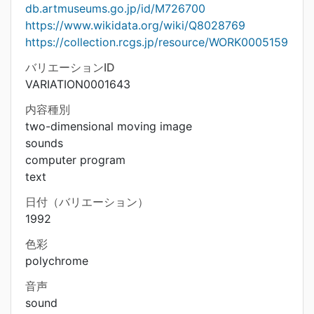
db.artmuseums.go.jp/id/M726700
https://www.wikidata.org/wiki/Q8028769
https://collection.rcgs.jp/resource/WORK0005159
バリエーションID
VARIATION0001643
内容種別
two-dimensional moving image
sounds
computer program
text
日付（バリエーション）
1992
色彩
polychrome
音声
sound