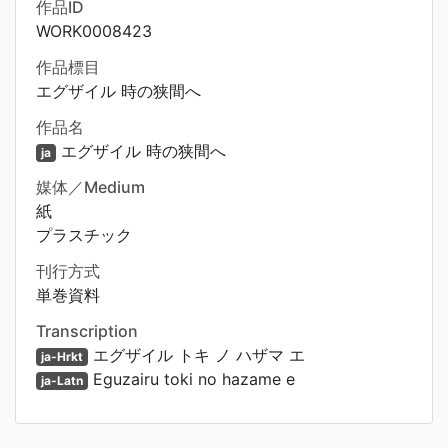
作品ID
WORK0008423
作品標目
エグザイル 時の狭間へ
作品名
エグザイル 時の狭間へ
ja
媒体／Medium
紙
プラスチック
刊行方式
単巻資料
Transcription
エグザイル トキ ノ ハザマ エ
ja-Hrkt
Eguzairu toki no hazame e
ja-Latn