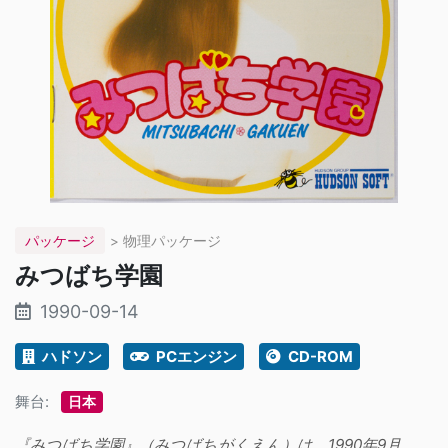
パッケージ
> 物理パッケージ
みつばち学園
1990-09-14
ハドソン
PCエンジン
CD-ROM
舞台:
日本
『みつばち学園』（みつばちがくえん）は、1990年9月