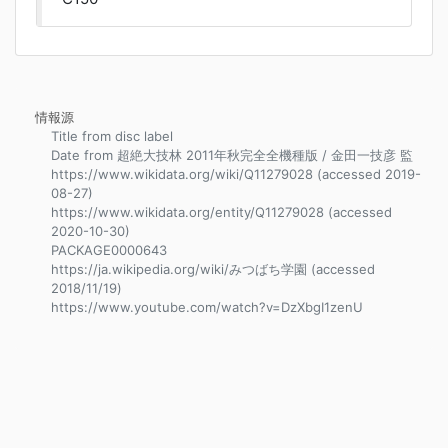
情報源
Title from disc label
Date from 超絶大技林 2011年秋完全全機種版 / 金田一技彦 監
https://www.wikidata.org/wiki/Q11279028 (accessed 2019-
08-27)
https://www.wikidata.org/entity/Q11279028 (accessed
2020-10-30)
PACKAGE0000643
https://ja.wikipedia.org/wiki/みつばち学園 (accessed
2018/11/19)
https://www.youtube.com/watch?v=DzXbgI1zenU