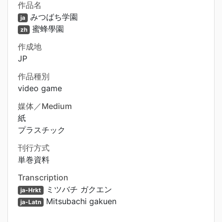
作品名
みつばち学園
ja
蜜蜂學園
zh
作成地
JP
作品種別
video game
媒体／Medium
紙
プラスチック
刊行方式
単巻資料
Transcription
ミツバチ ガクエン
ja-Hrkt
Mitsubachi gakuen
ja-Latn