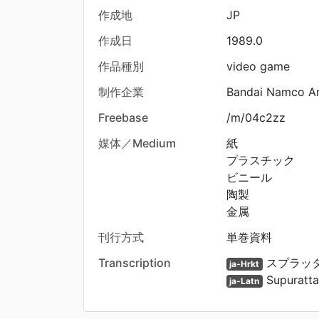
作成地
JP
作成日
1989.0
作品種別
video game
制作企業
Bandai Namco A
Freebase
/m/04c2zz
媒体／Medium
紙
プラスチック
ビニール
陶製
金属
刊行方式
単巻資料
Transcription
スプラッタ
ja-Hrkt
Supuratta
ja-Latn