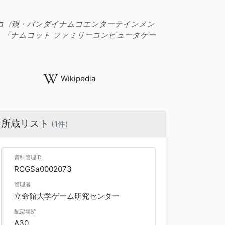
ムコ（現・バンダイナムコエンターテインメン
「ナムコット ファミリーコンピュータゲー
Wikipedia
所蔵リスト
(1件)
資料管理ID
RCGSa0002073
管理者
立命館大学ゲーム研究センター
配架場所
A30