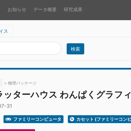
方
お知らせ
データ概要
研究成果
イス
検索
> 物理パッケージ
ラッターハウス わんぱくグラフ
07-31
ファミリーコンピュータ
カセット (ファミリーコンピ