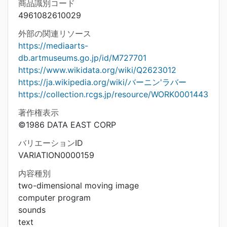
商品識別コード
4961082610029
外部の関連リソース
https://mediaarts-
db.artmuseums.go.jp/id/M727701
https://www.wikidata.org/wiki/Q2623012
https://ja.wikipedia.org/wiki/バーニン'ラバー
https://collection.rcgs.jp/resource/WORK0001443
著作権表示
©1986 DATA EAST CORP
バリエーションID
VARIATION0000159
内容種別
two-dimensional moving image
computer program
sounds
text