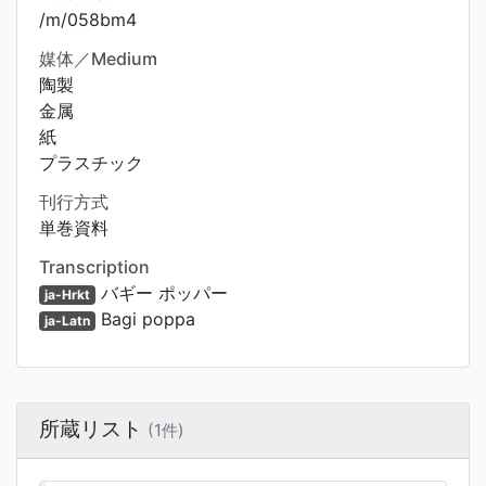
/m/058bm4
媒体／Medium
陶製
金属
紙
プラスチック
刊行方式
単巻資料
Transcription
バギー ポッパー
ja-Hrkt
Bagi poppa
ja-Latn
所蔵リスト
(1件)