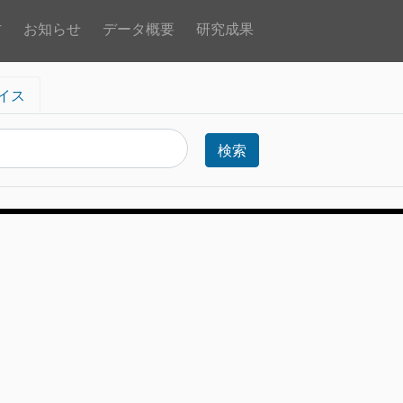
方
お知らせ
データ概要
研究成果
イス
検索