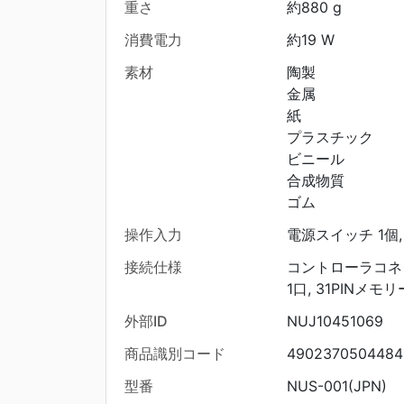
重さ
約880 g
消費電力
約19 W
素材
陶製
金属
紙
プラスチック
ビニール
合成物質
ゴム
操作入力
電源スイッチ 1個
接続仕様
コントローラコネク
1口, 31PINメモ
外部ID
NUJ10451069
商品識別コード
4902370504484
型番
NUS-001(JPN)