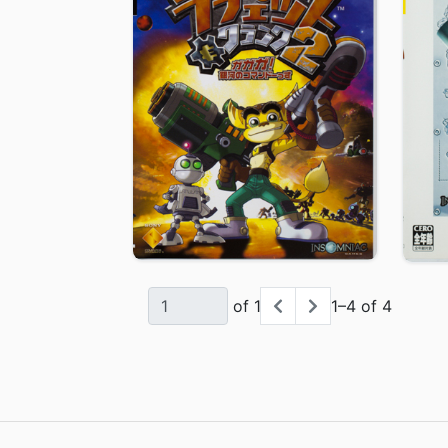
of 1
1–4 of 4