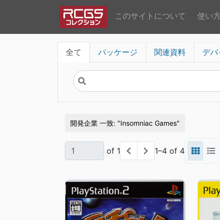
このサイトについて
使い
全て
パッケージ
関連資料
デバ
開発企業 一致
Insomniac Games
of 1
1–4 of 4