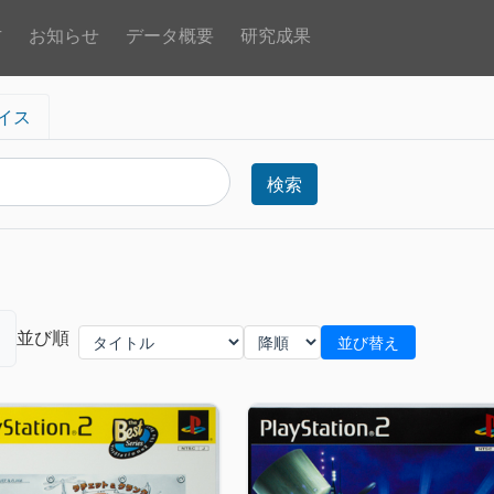
方
お知らせ
データ概要
研究成果
イス
検索
並び順
並び替え