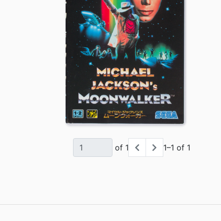
of 1
1–1 of 1