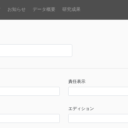
方
お知らせ
データ概要
研究成果
責任表示
エディション